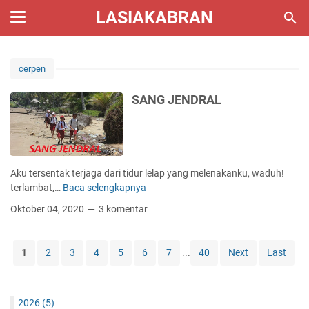
LASIAKABRAN
cerpen
SANG JENDRAL
Aku tersentak terjaga dari tidur lelap yang melenakanku, waduh!
terlambat,…
Baca selengkapnya
S
A
Oktober 04, 2020
3 komentar
N
G
J
1
2
3
4
5
6
7
...
40
Next
Last
E
N
D
2026
(5)
R