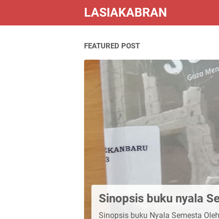
LASIAKABRAN
FEATURED POST
Sinopsis buku nyala S
Sinopsis buku Nyala Semesta Oleh: