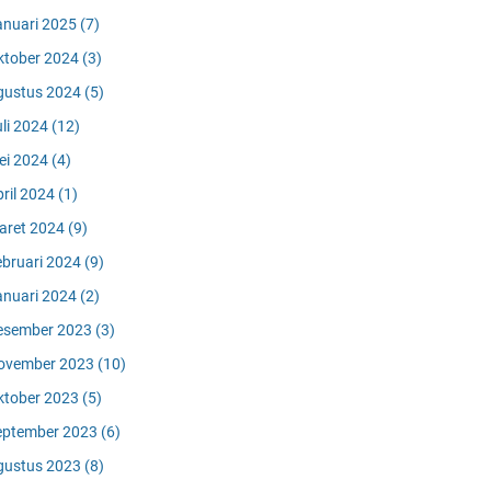
anuari 2025
(7)
ktober 2024
(3)
gustus 2024
(5)
uli 2024
(12)
ei 2024
(4)
pril 2024
(1)
aret 2024
(9)
ebruari 2024
(9)
anuari 2024
(2)
esember 2023
(3)
ovember 2023
(10)
ktober 2023
(5)
eptember 2023
(6)
gustus 2023
(8)