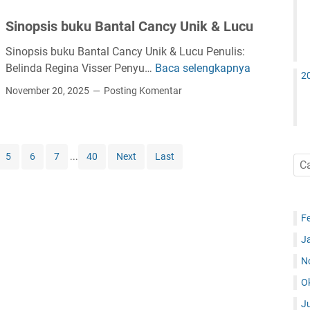
r
s
s
i
Sinopsis buku Bantal Cancy Unik & Lucu
e
i
d
c
s
Sinopsis buku Bantal Cancy Unik & Lucu Penulis:
a
e
b
Belinda Regina Visser Penyu…
Baca selengkapnya
S
p
2
r
u
i
u
November 20, 2025
Posting Komentar
d
k
n
r
a
u
o
t
s
W
p
e
a
I
s
m
5
6
7
...
40
Next
Last
i
R
i
p
s
A
s
o
y
U
b
a
S
u
F
h
A
k
J
s
H
u
e
N
A
B
t
U
O
a
a
N
n
J