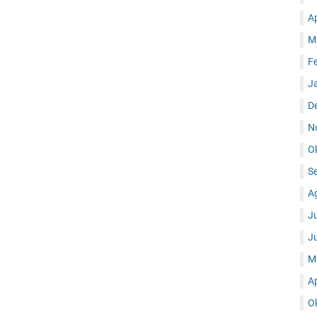
A
M
F
J
D
N
O
S
A
J
J
M
A
O