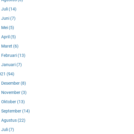
Juli
(14)
Juni
(7)
Mei
(5)
April
(5)
Maret
(6)
Februari
(13)
Januari
(7)
021
(94)
Desember
(8)
November
(3)
Oktober
(13)
September
(14)
Agustus
(22)
Juli
(7)