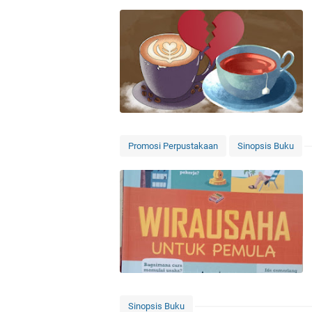
Promosi Perpustakaan
Sinopsis Buku
Sinopsis Buku