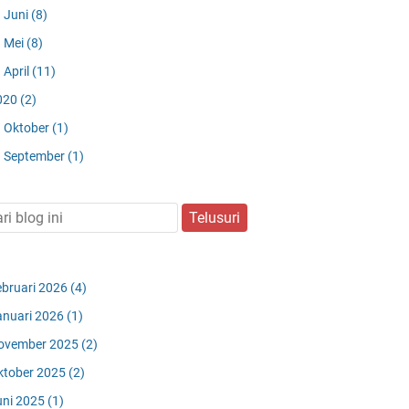
Juni
(8)
Mei
(8)
April
(11)
020
(2)
Oktober
(1)
September
(1)
ebruari 2026
(4)
anuari 2026
(1)
ovember 2025
(2)
ktober 2025
(2)
uni 2025
(1)