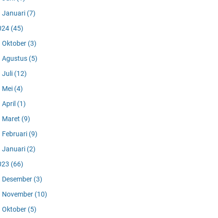
Januari
(7)
024
(45)
Oktober
(3)
Agustus
(5)
Juli
(12)
Mei
(4)
April
(1)
Maret
(9)
Februari
(9)
Januari
(2)
023
(66)
Desember
(3)
November
(10)
Oktober
(5)