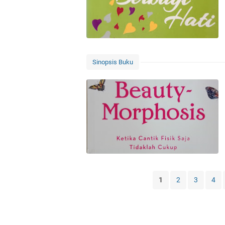
Sinopsis Buku
1
2
3
4