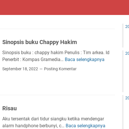
2
Sinopsis buku Chappy Hakim
Sinopsis buku : chappy hakim Penulis : Tim arkea. Id
2
Penerbit : Kompas Gramedia…
Baca selengkapnya
S
i
September 18, 2022
Posting Komentar
n
o
p
s
2
i
Risau
s
b
Aku tersentak dari tidur siangku ketika mendengar
u
alarm handphone berbunyi, c…
Baca selengkapnya
R