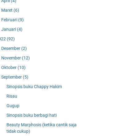
April
(4)
Maret
(6)
Februari
(9)
Januari
(4)
022
(92)
Desember
(2)
November
(12)
Oktober
(10)
September
(5)
Sinopsis buku Chappy Hakim
Risau
Gugup
Sinopsis buku berbagi hati
Beauty Marphosis (ketika cantik saja
tidak cukup)