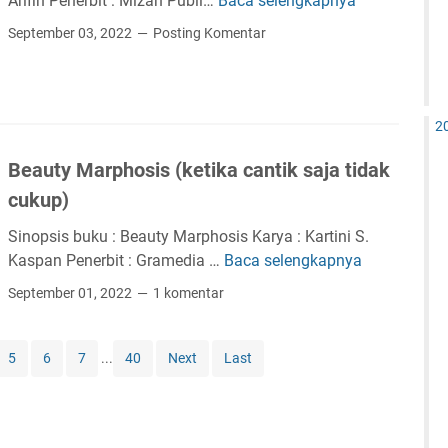
Arifin Penerbit : Mizan Publi…
Baca selengkapnya
S
i
September 03, 2022
Posting Komentar
n
o
p
s
2
i
Beauty Marphosis (ketika cantik saja tidak
s
b
cukup)
u
Sinopsis buku : Beauty Marphosis Karya : Kartini S.
k
Kaspan Penerbit : Gramedia …
Baca selengkapnya
B
u
e
b
September 01, 2022
1 komentar
a
e
u
r
t
5
6
7
...
40
Next
Last
b
y
a
M
g
a
i