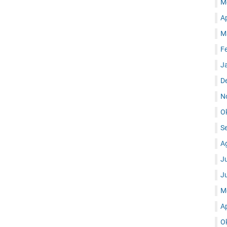
M
A
M
F
J
D
N
O
S
A
J
J
M
A
O