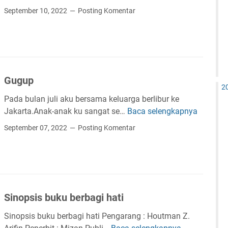
k
i
September 10, 2022
Posting Komentar
u
s
C
a
h
u
a
p
p
Gugup
y
2
H
Pada bulan juli aku bersama keluarga berlibur ke
a
Jakarta.Anak-anak ku sangat se…
Baca selengkapnya
G
k
u
September 07, 2022
Posting Komentar
i
g
m
u
p
Sinopsis buku berbagi hati
Sinopsis buku berbagi hati Pengarang : Houtman Z.