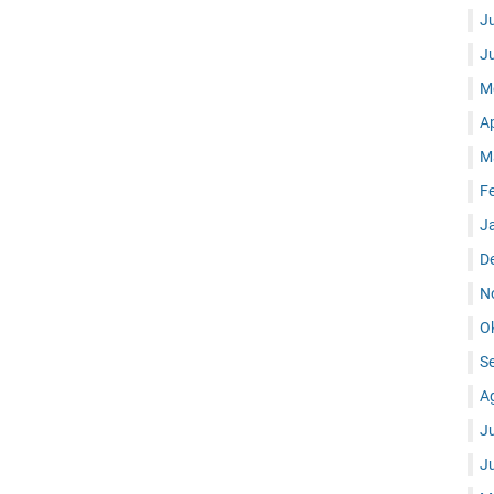
J
J
M
A
M
F
J
D
N
O
S
A
J
J