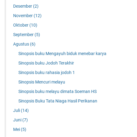
Desember
(2)
November
(12)
Oktober
(10)
September
(5)
Agustus
(6)
Sinopsis buku Mengayuh biduk menebar karya
Sinopsis buku Jodoh Terakhir
Sinopsis buku rahasia jodoh 1
Sinopsis Mencuri melayu
Sinopsis buku melayu dimata Soeman HS
Sinopsis Buku Tata Niaga Hasil Perikanan
Juli
(14)
Juni
(7)
Mei
(5)