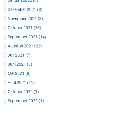
Januari 2022
(7)
Desember 2021
(8)
November 2021
(3)
Oktober 2021
(13)
September 2021
(14)
Agustus 2021
(22)
Juli 2021
(7)
Juni 2021
(8)
Mei 2021
(8)
April 2021
(11)
Oktober 2020
(1)
September 2020
(1)