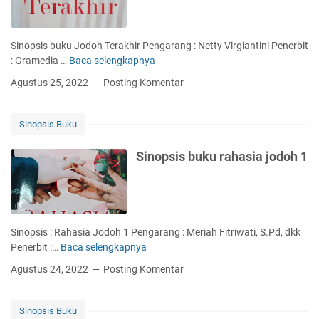
u
k
u
Sinopsis buku Jodoh Terakhir Pengarang : Netty Virgiantini Penerbit
M
: Gramedia …
Baca selengkapnya
S
e
i
Agustus 25, 2022
Posting Komentar
n
n
g
o
a
p
Sinopsis Buku
y
s
u
i
Sinopsis buku rahasia jodoh 1
h
s
b
b
i
u
d
k
u
u
Sinopsis : Rahasia Jodoh 1 Pengarang : Meriah Fitriwati, S.Pd, dkk
k
J
Penerbit :…
Baca selengkapnya
S
m
o
i
e
Agustus 24, 2022
Posting Komentar
d
n
n
o
o
e
h
p
b
Sinopsis Buku
T