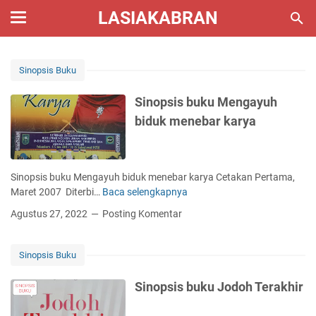
LASIAKABRAN
Sinopsis Buku
Sinopsis buku Mengayuh
biduk menebar karya
Sinopsis buku Mengayuh biduk menebar karya Cetakan Pertama,
Maret 2007 Diterbi…
Baca selengkapnya
S
i
Agustus 27, 2022
Posting Komentar
n
o
p
Sinopsis Buku
s
i
Sinopsis buku Jodoh Terakhir
s
b