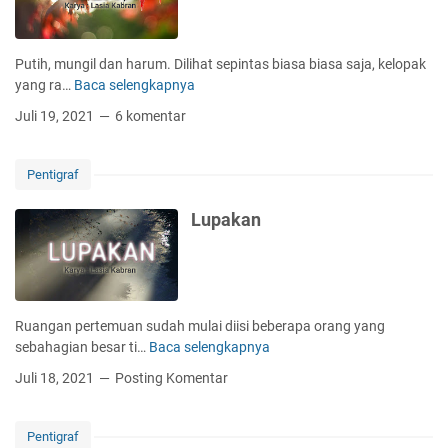
C
i
n
Putih, mungil dan harum. Dilihat sepintas biasa biasa saja, kelopak
t
yang ra…
Baca selengkapnya
M
a
e
Juli 19, 2021
6 komentar
l
a
t
Pentigraf
i
Lupakan
Ruangan pertemuan sudah mulai diisi beberapa orang yang
sebahagian besar ti…
Baca selengkapnya
L
u
Juli 18, 2021
Posting Komentar
p
a
k
Pentigraf