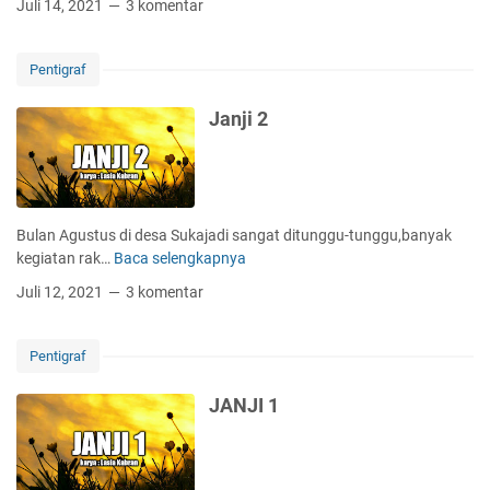
Juli 14, 2021
3 komentar
m
p
u
Pentigraf
C
o
Janji 2
l
o
k
Bulan Agustus di desa Sukajadi sangat ditunggu-tunggu,banyak
kegiatan rak…
Baca selengkapnya
J
a
Juli 12, 2021
3 komentar
n
j
i
Pentigraf
2
‎JANJI 1‎