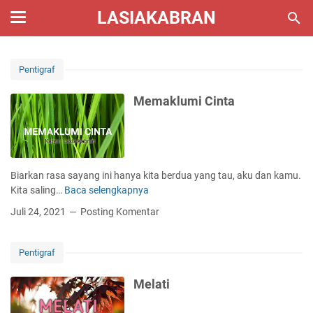
LASIAKABRAN
Pentigraf
Memaklumi Cinta
Biarkan rasa sayang ini hanya kita berdua yang tau, aku dan kamu.
Kita saling…
Baca selengkapnya
M
e
Juli 24, 2021
Posting Komentar
m
a
k
Pentigraf
l
u
Melati
m
i