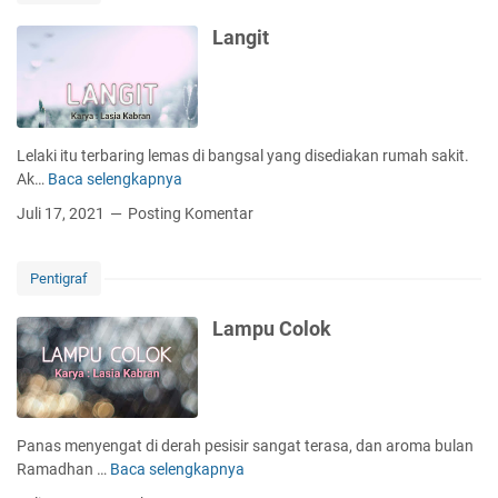
a
n
Langit
Lelaki itu terbaring lemas di bangsal yang disediakan rumah sakit.
Ak…
Baca selengkapnya
L
a
Juli 17, 2021
Posting Komentar
n
g
i
Pentigraf
t
Lampu Colok
Panas menyengat di derah pesisir sangat terasa, dan aroma bulan
Ramadhan …
Baca selengkapnya
L
a