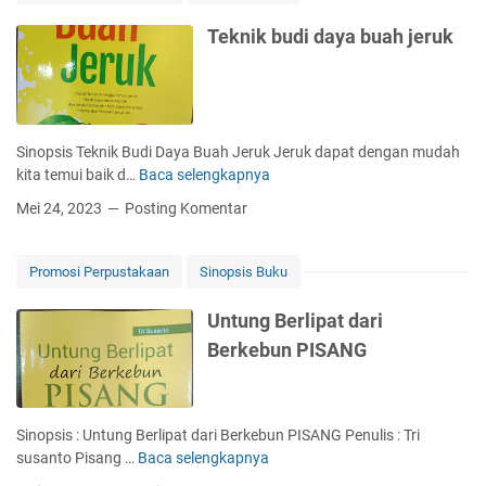
a
a
y
Teknik budi daya buah jeruk
r
a
i
B
U
U
s
A
a
H
Sinopsis Teknik Budi Daya Buah Jeruk Jeruk dapat dengan mudah
h
N
kita temui baik d…
Baca selengkapnya
T
a
A
e
B
Mei 24, 2023
Posting Komentar
G
k
u
A
n
d
i
i
Promosi Perpustakaan
Sinopsis Buku
k
d
b
a
Untung Berlipat dari
u
y
Berkebun PISANG
d
a
i
M
d
A
a
N
Sinopsis : Untung Berlipat dari Berkebun PISANG Penulis : Tri
y
G
susanto Pisang …
Baca selengkapnya
U
a
G
n