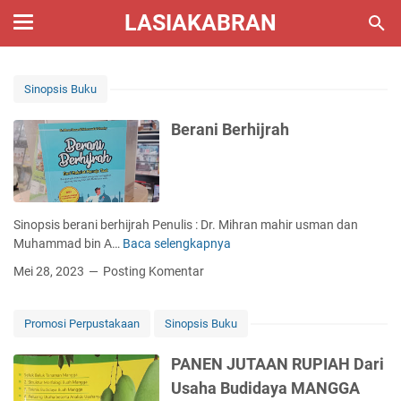
LASIAKABRAN
Sinopsis Buku
Berani Berhijrah
Sinopsis berani berhijrah Penulis : Dr. Mihran mahir usman dan
Muhammad bin A…
Baca selengkapnya
B
e
Mei 28, 2023
Posting Komentar
r
a
n
Promosi Perpustakaan
Sinopsis Buku
i
B
PANEN JUTAAN RUPIAH Dari
e
Usaha Budidaya MANGGA
r