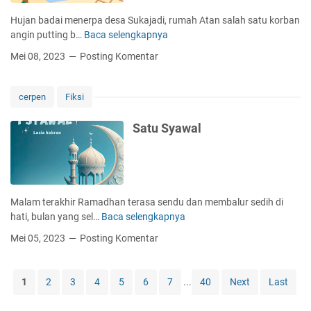
f
b
o
Hujan badai menerpa desa Sukajadi, rumah Atan salah satu korban
u
r
angin putting b…
Baca selengkapnya
B
n
n
a
P
Mei 08, 2023
Posting Komentar
i
d
I
a
a
S
i
A
cerpen
Fiksi
N
G
Satu Syawal
Malam terakhir Ramadhan terasa sendu dan membalur sedih di
hati, bulan yang sel…
Baca selengkapnya
S
a
Mei 05, 2023
Posting Komentar
t
u
S
1
2
3
4
5
6
7
...
40
Next
Last
y
a