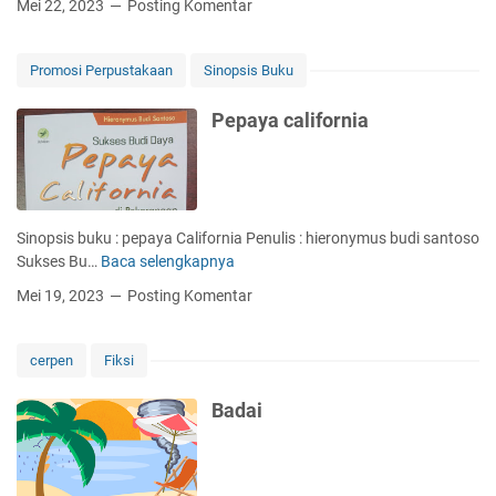
Mei 22, 2023
Posting Komentar
b
A
t
u
u
a
n
Promosi Perpustakaan
Sinopsis Buku
h
g
j
B
Pepaya california
e
e
r
r
u
l
k
i
p
Sinopsis buku : pepaya California Penulis : hieronymus budi santoso
a
Sukses Bu…
Baca selengkapnya
P
t
e
Mei 19, 2023
Posting Komentar
d
p
a
a
r
y
cerpen
Fiksi
i
a
B
c
Badai
e
a
r
l
k
i
e