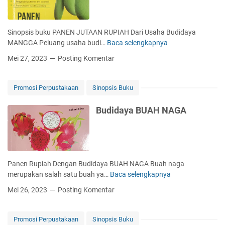
h
i
j
Sinopsis buku PANEN JUTAAN RUPIAH Dari Usaha Budidaya
r
MANGGA Peluang usaha budi…
Baca selengkapnya
P
a
A
Mei 27, 2023
Posting Komentar
h
N
E
N
Promosi Perpustakaan
Sinopsis Buku
J
U
Budidaya BUAH NAGA
T
A
A
N
R
Panen Rupiah Dengan Budidaya BUAH NAGA Buah naga
U
merupakan salah satu buah ya…
Baca selengkapnya
B
P
u
Mei 26, 2023
Posting Komentar
I
d
A
i
H
d
Promosi Perpustakaan
Sinopsis Buku
D