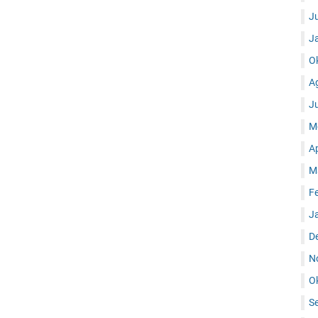
J
J
O
A
J
M
A
M
F
J
D
N
O
S