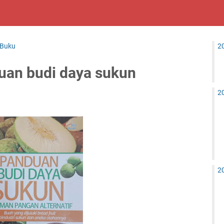
 Buku
2
uan budi daya sukun
2
2