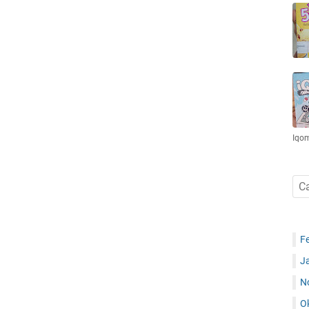
Iqo
F
J
N
O