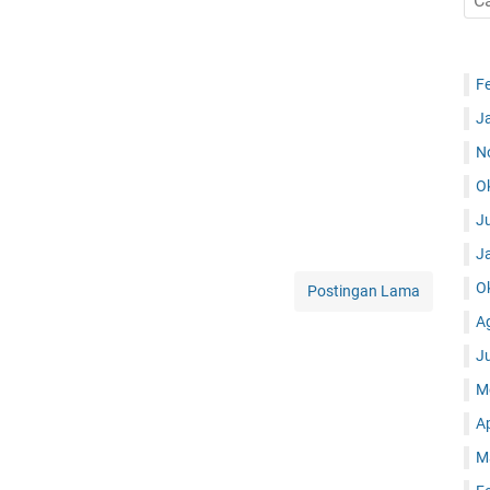
F
J
N
O
J
J
O
Postingan Lama
A
J
M
A
M