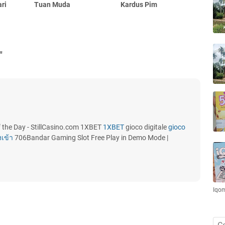
ri
Tuan Muda
Kardus Pim
"
of the Day - StillCasino.com 1XBET
1XBET
gioco digitale
gioco
เข้า
706Bandar Gaming Slot Free Play in Demo Mode |
Iqo