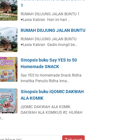
1
RUMAH DIUJUNG JALAN BUNTU 1
♥️Lasia Kabran Hari ini hari …
RUMAH DIUJUNG JALAN BUNTU
RUMAH DIUJUNG JALAN BUNTU
♥️Lasia Kabran Gadis mungil be…
Sinopsis buku Say YES to 50
Homemade SNACK
Say YES to Homemade Snack Ridha
Innatika Penulis Ridha Inna…
Sinopsis buku iQOMIC DAKWAH
ALA KOMIK
¡QOMIC DAKWAH ALA KOMIK
DAKWAH ALA KOMIKUS #2: HIJRAH
m…