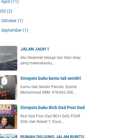
April
(11)
020
(2)
Oktober
(1)
September
(1)
JALAN JAUH 1
Aku tersentak terjaga dari tidur lelap
yang melenakanku…
Sinopsis buku kamu tak sendiri
Kamu Gak Sendiri Penulis: Syahid
Muhammad ISBN: 978-602-208…
Sinopsis buku Rich Dad Poor Dad
Rich Dad Poor Dad RICH DAD, POOR
DAD oleh Robert T. Kiyos…
RUMAH DIUJUNG JALAN BUNTU