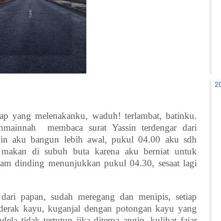
2
lelap yang melenakanku, waduh! terlambat, batinku.
hmainnah
membaca surat Yassin terdengar dari
enin aku bangun lebih awal, pukul 04.00 aku sdh
 makan di subuh buta karena aku berniat untuk
jam dinding menunjukkan pukul 04.30, sesaat lagi
.
 dari papan, sudah meregang dan menipis, setiap
derak kayu, kuganjal dengan potongan kayu yang
la tidak tertutup jika diterpa angin, kulihat fajar