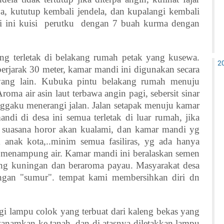
, kututup kembali jendela, dan kupalangi kembali
 ini kuisi
perutku
dengan 7 buah kurma dengan
g terletak di belakang rumah petak yang kusewa.
2
erjarak 30 meter, kamar mandi ini digunakan secara
yang lain. Kubuka pintu belakang rumah menuju
ma air asin laut terbawa angin pagi, sebersit sinar
nggaku menerangi jalan. Jalan setapak menuju kamar
ndi di desa ini semua terletak di luar rumah, jika
 suasana horor akan kualami, dan kamar mandi yg
k anak kota,..minim semua fasiliras, yg ada hanya
 menampung air. Kamar mandi ini beralaskan semen
ing kuningan dan beraroma payau. Masyarakat desa
gan "sumur". tempat kami membersihkan diri dn
gi lampu colok yang terbuat dari kaleng bekas yang
itanamkan ke tanah, dan di atasnya diletakkan lampu