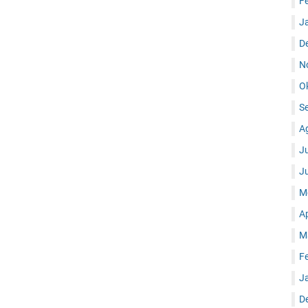
F
J
D
N
O
S
A
J
J
M
A
M
F
J
D