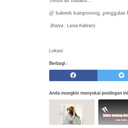
Tetiba air mataku...
@ baleeek kampooong..penggalan R
(Karya : Lasia Kabran)
Lokasi:
Berbagi :
Anda mungkin menyukai postingan ini