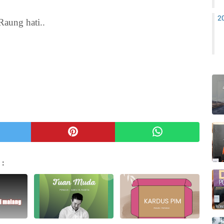
2
aung hati..
 :