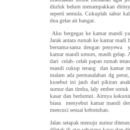
diufuk belum menampakkan dirinya
seperti semula. Cukuplah sahur kali
dua gelas air hangat.
Aku bergegas ke kamar mandi yan
Jarak antara rumah ke kamar madi b
bersama-sama dengan penyewa
kamar mandi umum, masih gelap. Aro
dari
celah- celah papan rumah teta
mandi cukup terang
dan kamar ma
malam ada permasalahan dg perut,
kusebut ini jauh dari pikiran ana
sumur dan timba, laly ember untuk
kasar dan berlumut. Airnya kekun
biasa
menyebut kamar mandi den
mencuci sesuai kebutuhan.
Jalan setapak menuju sumur diteran
diletak di atas sebatang kayu dan d