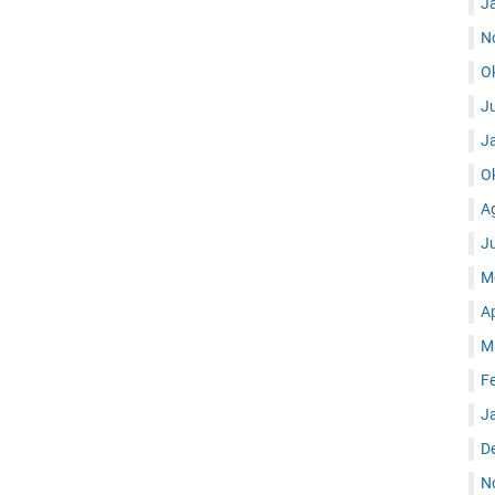
J
N
O
J
J
O
A
J
M
A
M
F
J
D
N