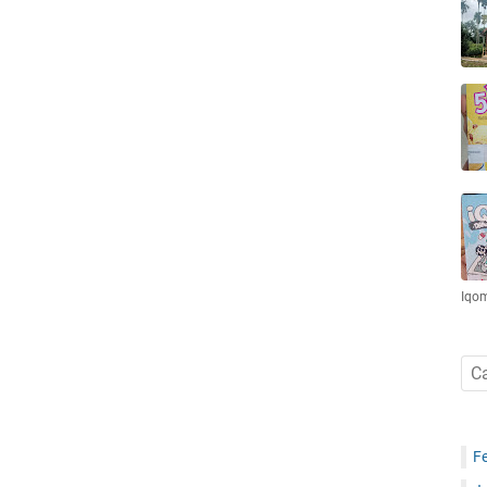
Iqo
F