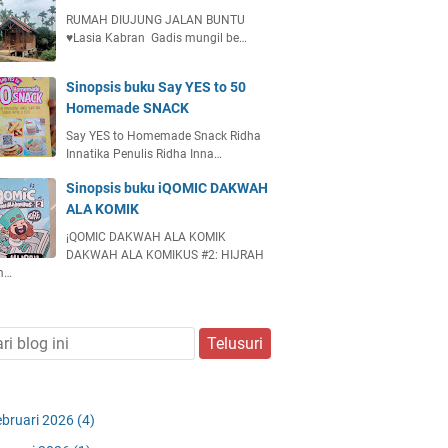
RUMAH DIUJUNG JALAN BUNTU
♥️Lasia Kabran Gadis mungil be…
Sinopsis buku Say YES to 50
Homemade SNACK
Say YES to Homemade Snack Ridha
Innatika Penulis Ridha Inna…
Sinopsis buku iQOMIC DAKWAH
ALA KOMIK
¡QOMIC DAKWAH ALA KOMIK
DAKWAH ALA KOMIKUS #2: HIJRAH
m…
ebruari 2026
(4)