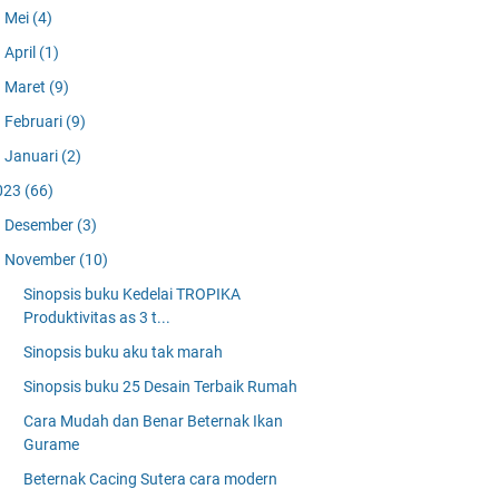
Mei
(4)
April
(1)
Maret
(9)
Februari
(9)
Januari
(2)
023
(66)
Desember
(3)
November
(10)
Sinopsis buku Kedelai TROPIKA
Produktivitas as 3 t...
Sinopsis buku aku tak marah
Sinopsis buku 25 Desain Terbaik Rumah
Cara Mudah dan Benar Beternak Ikan
Gurame
Beternak Cacing Sutera cara modern