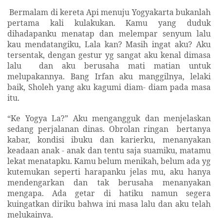
Bermalam di kereta Api menuju Yogyakarta bukanlah
pertama kali kulakukan. Kamu yang duduk
dihadapanku menatap dan melempar senyum lalu
kau mendatangiku, Lala kan? Masih ingat aku? Aku
tersentak, dengan gestur yg sangat aku kenal dimasa
lalu
dan aku berusaha mati matian untuk
melupakannya. Bang Irfan aku manggilnya, lelaki
baik, Sholeh yang aku kagumi diam- diam pada masa
itu.
“Ke Yogya La?” Aku mengangguk dan menjelaskan
sedang perjalanan dinas. Obrolan ringan
bertanya
kabar, kondisi ibuku dan karierku, menanyakan
keadaan anak - anak dan tentu saja suamiku, matamu
lekat menatapku. Kamu belum menikah, belum ada yg
kutemukan seperti harapanku jelas mu, aku hanya
mendengarkan dan tak berusaha menanyakan
mengapa. Ada getar di hatiku namun segera
kuingatkan diriku bahwa ini masa lalu dan aku telah
melukainya.