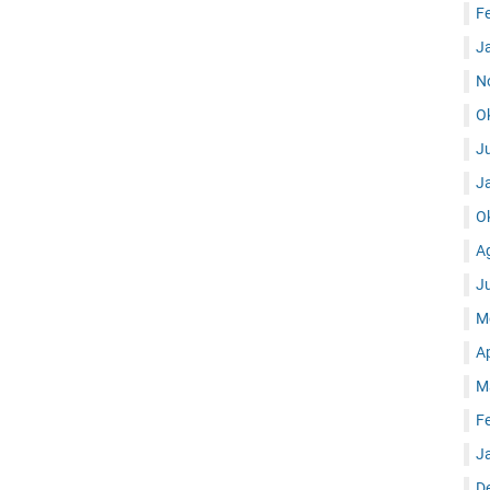
F
J
N
O
J
J
O
A
J
M
A
M
F
J
D