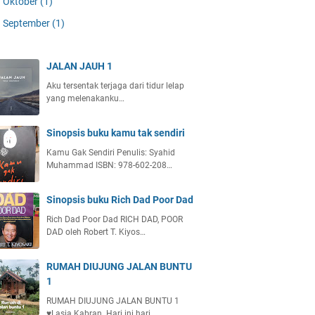
Oktober
(1)
September
(1)
JALAN JAUH 1
Aku tersentak terjaga dari tidur lelap
yang melenakanku…
Sinopsis buku kamu tak sendiri
Kamu Gak Sendiri Penulis: Syahid
Muhammad ISBN: 978-602-208…
Sinopsis buku Rich Dad Poor Dad
Rich Dad Poor Dad RICH DAD, POOR
DAD oleh Robert T. Kiyos…
RUMAH DIUJUNG JALAN BUNTU
1
RUMAH DIUJUNG JALAN BUNTU 1
♥️Lasia Kabran Hari ini hari …